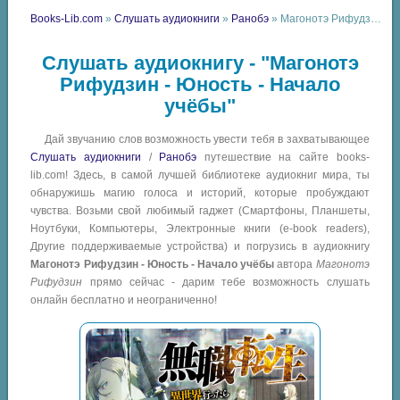
Books-Lib.com
»
Слушать аудиокниги
»
Ранобэ
» Магонотэ Рифудзин - Юность - Начало учёбы
Слушать аудиокнигу - "Магонотэ
Рифудзин - Юность - Начало
учёбы"
Дай звучанию слов возможность увести тебя в захватывающее
Слушать аудиокниги
/
Ранобэ
путешествие на сайте books-
lib.com! Здесь, в самой лучшей библиотеке аудиокниг мира, ты
обнаружишь магию голоса и историй, которые пробуждают
чувства. Возьми свой любимый гаджет (Смартфоны, Планшеты,
Ноутбуки, Компьютеры, Электронные книги (e-book readers),
Другие поддерживаемые устройства) и погрузись в аудиокнигу
Магонотэ Рифудзин - Юность - Начало учёбы
автора
Магонотэ
Рифудзин
прямо сейчас - дарим тебе возможность слушать
онлайн бесплатно и неограниченно!