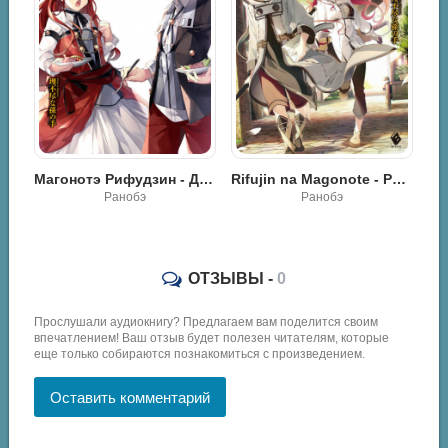
Магонотэ Рифудзин - Детство - Искатель приключений
Магонотэ Рифудзин - Детство - Домашний учитель
Rifujin na Magonote - Реинкарнация безработного - Reincarnation of the unemployed - Mushoku Tensei
Ранобэ
Ранобэ
ОТЗЫВЫ -
0
Прослушали аудиокнигу? Предлагаем вам поделится своим
впечатлением! Ваш отзыв будет полезен читателям, которые
еще только собираются познакомиться с произведением.
Оставить комментарий