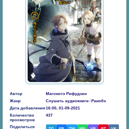
Автор
Магонотэ Рифудзин
Жанр
Слушать аудиокниги
Ранобэ
/
Дата добавления
16:00, 01-09-2021
Количество
437
просмотров
Поделиться
TG
FB
TW
WA
VB
PT
VK