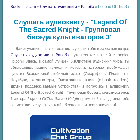
Books-Lib.com
»
Слушать аудиокниги
»
Ранобэ
» Legend Of The Sacred Knight - Групповая беседа культиваторов 3
Слушать аудиокнигу - "Legend Of
The Sacred Knight - Групповая
беседа культиваторов 3"
Дай звучанию слов возможность увести тебя в захватывающее
Слушать аудиокниги
/
Ранобэ
путешествие на сайте books-
lib.com! Здесь, в самой лучшей библиотеке аудиокниг мира, ты
обнаружишь магию голоса и историй, которые пробуждают
чувства. Возьми свой любимый гаджет (Смартфоны, Планшеты,
Ноутбуки, Компьютеры, Электронные книги (e-book readers),
Другие поддерживаемые устройства) и погрузись в аудиокнигу
Legend Of The Sacred Knight - Групповая беседа культиваторов
3
автора
Legend Of The Sacred Knight
прямо сейчас - дарим тебе
возможность слушать онлайн бесплатно и неограниченно!