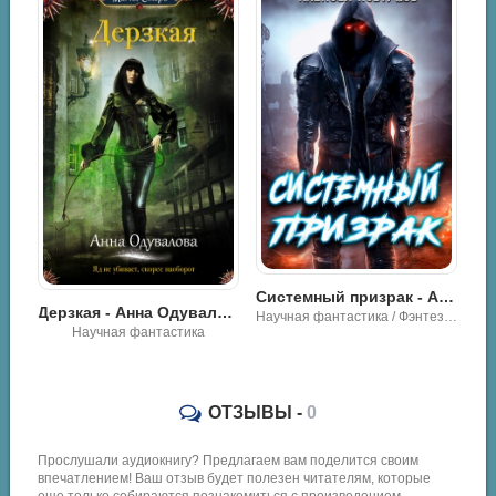
Legend Of The Sacred Knight - Групповая беседа культиваторов
Системный призрак - Алексей Ковтунов
Дерзкая - Анна Одувалова
Научная фантастика / Фэнтези / Разная литература
Научная фантастика
ОТЗЫВЫ -
0
Прослушали аудиокнигу? Предлагаем вам поделится своим
впечатлением! Ваш отзыв будет полезен читателям, которые
еще только собираются познакомиться с произведением.