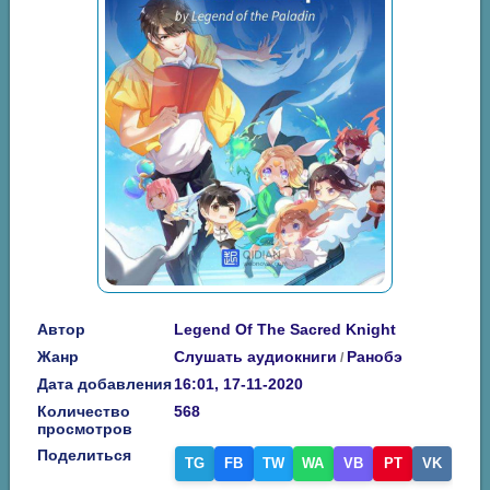
Автор
Legend Of The Sacred Knight
Жанр
Слушать аудиокниги
Ранобэ
/
Дата добавления
16:01, 17-11-2020
Количество
568
просмотров
Поделиться
TG
FB
TW
WA
VB
PT
VK