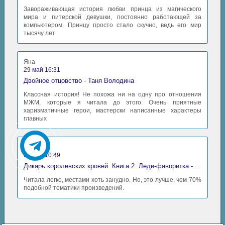
Завораживающая история любви принца из магического
мира и питерской девушки, постоянно работающей за
компьютером. Принцу просто стало скучно, ведь его мир
тысячу лет
Яна
29 май 16:31
Двойное отцовство - Таня Володина
Классная история! Не похожа ни на одну про отношения
МЖМ, которые я читала до этого. Очень приятные
харизматичные герои, мастерски написанные характеры
главных
Аида
06 май 10:49
Дикарь королевских кровей. Книга 2. Леди-фаворитка - Анна Сергеевна Гаврилова
Читала легко, местами хоть занудно. Но, это лучше, чем 70%
подобной тематики произведений.