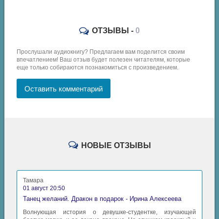
20 - Глава 2
21 - Глава 3
ОТЗЫВЫ -
0
22 - Глава 4
Прослушали аудиокнигу? Предлагаем вам поделится своим
23 - Глава 5
впечатлением! Ваш отзыв будет полезен читателям, которые
еще только собираются познакомиться с произведением.
24 - Глава 6
25 - Глава 7
Оставить комментарий
26 - Глава 8
27 - ЧАСТЬ III. ВОЙНА МУРАВЬЁВ С КУЗНЕЧИКОМ. БИТВА С В
28 - Глава 2
НОВЫЕ ОТЗЫВЫ
29 - Глава 3
30 - Глава 4
Тамара
31 - Глава 5
01 август 20:50
Танец желаний. Дракон в подарок - Ирина Алексеева
32 - Глава 6
Волнующая история о девушке-студентке, изучающей
33 - Глава 7