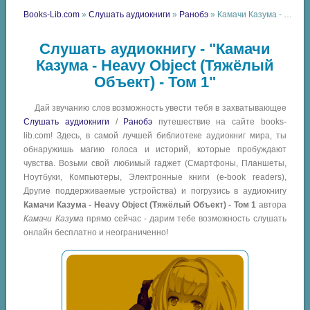
Books-Lib.com
»
Слушать аудиокниги
»
Ранобэ
» Камачи Казума - Heavy Object (Тяжёлый Объект) - Том 1
Слушать аудиокнигу - "Камачи
Казума - Heavy Object (Тяжёлый
Объект) - Том 1"
Дай звучанию слов возможность увести тебя в захватывающее
Слушать аудиокниги
/
Ранобэ
путешествие на сайте books-
lib.com! Здесь, в самой лучшей библиотеке аудиокниг мира, ты
обнаружишь магию голоса и историй, которые пробуждают
чувства. Возьми свой любимый гаджет (Смартфоны, Планшеты,
Ноутбуки, Компьютеры, Электронные книги (e-book readers),
Другие поддерживаемые устройства) и погрузись в аудиокнигу
Камачи Казума - Heavy Object (Тяжёлый Объект) - Том 1
автора
Камачи Казума
прямо сейчас - дарим тебе возможность слушать
онлайн бесплатно и неограниченно!