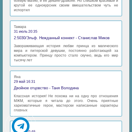
боевую магию, и ее декане-драконе. Но слишком красивый и
крутой ее однокурсник своим вмешательством чуть не
34 - Глава 8
испортил
35 - Глава 9
Тамара
36 - Глава 10
31 июль 20:35
37 - Глава 11
2:5030/Эльф. Нежданный коннект - Станислав Миков
Завораживающая история любви принца из магического
38 - Глава 12
мира и питерской девушки, постоянно работающей за
компьютером. Принцу просто стало скучно, ведь его мир
39 - Глава 13
тысячу лет
40 - Глава 14
41 - Эпилог
Яна
29 май 16:31
Двойное отцовство - Таня Володина
Классная история! Не похожа ни на одну про отношения
МЖМ, которые я читала до этого. Очень приятные
харизматичные герои, мастерски написанные характеры
главных
Аида
06 май 10:49