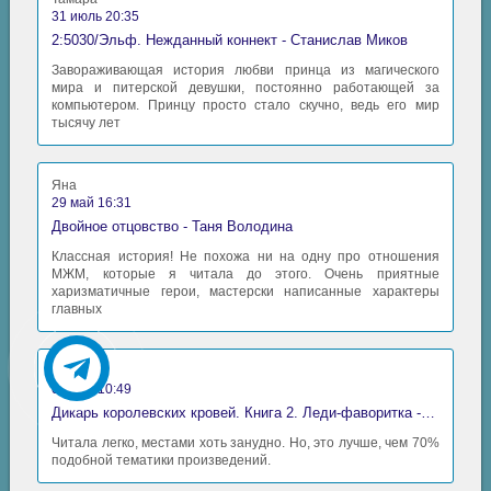
31 июль 20:35
2:5030/Эльф. Нежданный коннект - Станислав Миков
Завораживающая история любви принца из магического
мира и питерской девушки, постоянно работающей за
компьютером. Принцу просто стало скучно, ведь его мир
тысячу лет
Яна
29 май 16:31
Двойное отцовство - Таня Володина
Классная история! Не похожа ни на одну про отношения
МЖМ, которые я читала до этого. Очень приятные
харизматичные герои, мастерски написанные характеры
главных
Аида
06 май 10:49
Дикарь королевских кровей. Книга 2. Леди-фаворитка - Анна Сергеевна Гаврилова
Читала легко, местами хоть занудно. Но, это лучше, чем 70%
подобной тематики произведений.