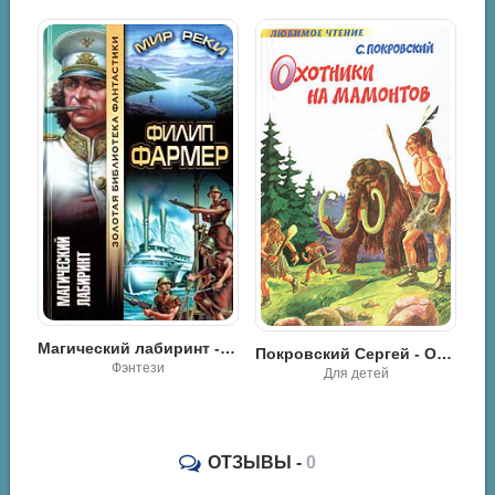
10. Глава 10. Праздник желтых листьев
11. Глава 11. Зима
12. Глава 12. За солнечным камнем
13. Глава 13. Плосколицые
14. Глава 14. Вдоль большой реки
15. Глава 15. На острове
16. Глава 16. Большое стойбище
17. Глава 17. Погоня
18. Глава 18. У Орлов
Охотники на мамонтов - Джин М. Ауэл
19. Глава 19. Тайна колдуна
Магический лабиринт - Филипп Фармер
Покровский Сергей - Охотники на мамонтов
Фэнтези
Для детей
20. Глава 20. Домой
21. Глава 21. Союз племен
ОТЗЫВЫ -
0