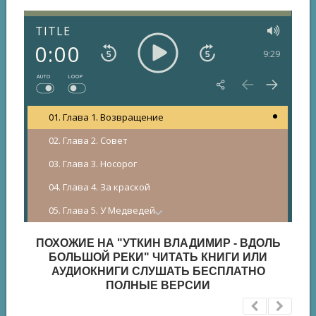
TITLE
0:00
9:29
AUTO
LOOP
01. Глава 1. Возвращение
02. Глава 2. Совет
03. Глава 3. Носорог
04. Глава 4. За краской
05. Глава 5. У Медведей
06. Глава 6. За кремнем
ПОХОЖИЕ НА "УТКИН ВЛАДИМИР - ВДОЛЬ
07. Глава 7. Испытание
БОЛЬШОЙ РЕКИ" ЧИТАТЬ КНИГИ ИЛИ
АУДИОКНИГИ СЛУШАТЬ БЕСПЛАТНО
08. Глава 8. Большая охота
ПОЛНЫЕ ВЕРСИИ
09. Глава 9. Бегство