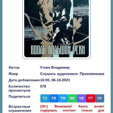
Автор
Уткин Владимир
Жанр
Слушать аудиокниги
Приключения
/
Дата добавления
16:00, 06-10-2021
Количество
576
просмотров
Поделиться
TG
FB
TW
WA
VB
PT
VK
Возрастные
(18+) Внимание! Книга может
ограничения
содержать контент только для