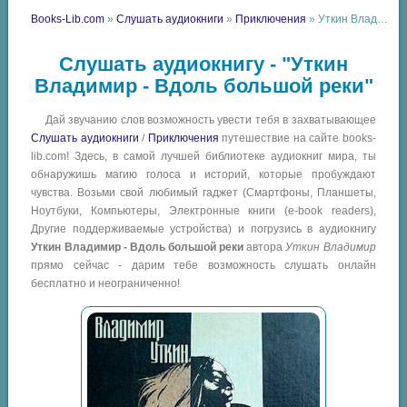
Books-Lib.com
»
Слушать аудиокниги
»
Приключения
» Уткин Владимир - Вдоль большой реки
Слушать аудиокнигу - "Уткин
Владимир - Вдоль большой реки"
Дай звучанию слов возможность увести тебя в захватывающее
Слушать аудиокниги
/
Приключения
путешествие на сайте books-
lib.com! Здесь, в самой лучшей библиотеке аудиокниг мира, ты
обнаружишь магию голоса и историй, которые пробуждают
чувства. Возьми свой любимый гаджет (Смартфоны, Планшеты,
Ноутбуки, Компьютеры, Электронные книги (e-book readers),
Другие поддерживаемые устройства) и погрузись в аудиокнигу
Уткин Владимир - Вдоль большой реки
автора
Уткин Владимир
прямо сейчас - дарим тебе возможность слушать онлайн
бесплатно и неограниченно!