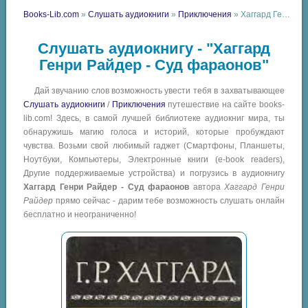
Books-Lib.com
»
Слушать аудиокниги
»
Приключения
» Хаггард Генри Райдер - Суд фараонов
Слушать аудиокнигу - "Хаггард
Генри Райдер - Суд фараонов"
Дай звучанию слов возможность увести тебя в захватывающее
Слушать аудиокниги
/
Приключения
путешествие на сайте books-
lib.com! Здесь, в самой лучшей библиотеке аудиокниг мира, ты
обнаружишь магию голоса и историй, которые пробуждают
чувства. Возьми свой любимый гаджет (Смартфоны, Планшеты,
Ноутбуки, Компьютеры, Электронные книги (e-book readers),
Другие поддерживаемые устройства) и погрузись в аудиокнигу
Хаггард Генри Райдер - Суд фараонов
автора
Хаггард Генри
Райдер
прямо сейчас - дарим тебе возможность слушать онлайн
бесплатно и неограниченно!