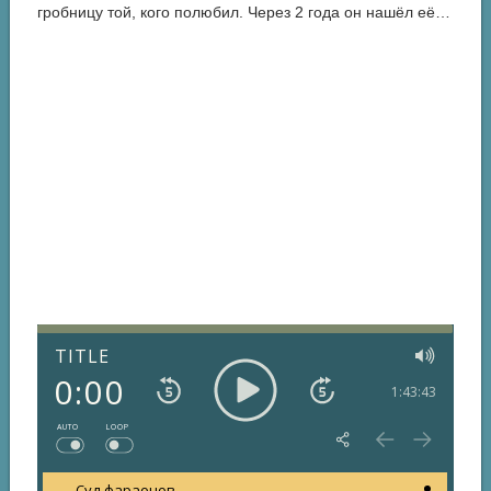
гробницу той, кого полюбил. Через 2 года он нашёл её…
TITLE
0:00
1:43:43
AUTO
LOOP
Суд фараонов