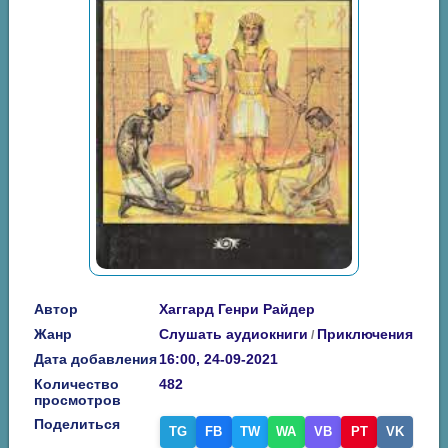
Автор
Хаггард Генри Райдер
Жанр
Слушать аудиокниги
Приключения
/
Дата добавления
16:00, 24-09-2021
Количество
482
просмотров
Поделиться
TG
FB
TW
WA
VB
PT
VK