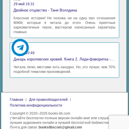
29 май 16:31
Двойное отцовство - Таня Володина
Классная история! Не похожа ни на одну про отношения
МЖМ, которые я читала до этого. Очень приятные
харизматичные герои, мастерски написанные характеры
главных
Аида
06 май 10:49
Дикарь королевских кровей. Книга 2. Леди-фаворитка - Анна Сергеевна Гаврилова
Читала легко, местами хоть занудно. Но, это лучше, чем 70%
подобной тематики произведений.
Главная
Для правообладателей
Политика конфиденциальности
Copyright © 2020–2026 books-lib.com
| Читайте бесплатно полные версии онлайн книг или слушайте
лучшие аудиокниги онлайн в лучшей бесплатной библиотеке.
Почта для связи:
bookslibscom@gmail.com