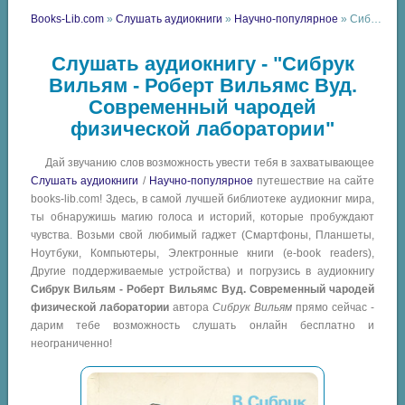
Books-Lib.com
»
Слушать аудиокниги
»
Научно-популярное
» Сибрук Вильям - Роберт Вильямс Вуд. Современный чародей физической лаборатории
Слушать аудиокнигу - "Сибрук
Вильям - Роберт Вильямс Вуд.
Современный чародей
физической лаборатории"
Дай звучанию слов возможность увести тебя в захватывающее
Слушать аудиокниги
/
Научно-популярное
путешествие на сайте
books-lib.com! Здесь, в самой лучшей библиотеке аудиокниг мира,
ты обнаружишь магию голоса и историй, которые пробуждают
чувства. Возьми свой любимый гаджет (Смартфоны, Планшеты,
Ноутбуки, Компьютеры, Электронные книги (e-book readers),
Другие поддерживаемые устройства) и погрузись в аудиокнигу
Сибрук Вильям - Роберт Вильямс Вуд. Современный чародей
физической лаборатории
автора
Сибрук Вильям
прямо сейчас -
дарим тебе возможность слушать онлайн бесплатно и
неограниченно!