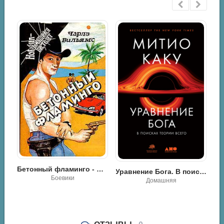
Wood-09
Wood-10
Wood-11
Wood-12
Wood-13
Wood-14
Wood-15
Wood-16
Wood-17
Wood-18
Бетонный фламинго - Чарльз Вильямс
Популярная физика. От архимедова рычага до квантовой теории - Айзек Азимов
Уравнение Бога. В поисках теории всего - Митио Каку
Wood-19
Боевики
Домашняя
Wood-20
Wood-21