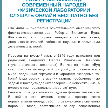
СОВРЕМЕННЫЙ ЧАРОДЕЙ
ФИЗИЧЕСКОЙ ЛАБОРАТОРИИ
СЛУШАТЬ ОНЛАЙН БЕСПЛАТНО БЕЗ
РЕГИСТРАЦИИ
Эта книга — биография блистательного американского
физика-экспериментатора Роберта Вильямса Вуда.
Фактически, это сборник анекдотов из его жизни,
дневниковых записей, забавных, научных и временами
детективных историй.
Перевод на русский язык в 1946 году выполнен под
редакцией академика Сергея Ивановича Вавилова
(«ученого клевого, нехилого»). Вот что он пишет: «Вуд
стал поистине легендарной фигурой для физиков всего
мира, подлинным виртуозом и чародеем эксперимента.
Гений Вуда состоит в умении ставить необыкновенные
задачи и находить для них совершенно неисхоженные, а
вместе с тем поразительно „простые“ пути.
Главное поле деятельности Вуда — физическая оптика.
В ней с его именем связана прежде всего
поразительная череда работ по резонансному свечению
паров и газов, составившая основу современной