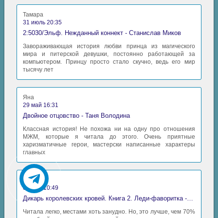
Тамара
31 июль 20:35
2:5030/Эльф. Нежданный коннект - Станислав Миков
Завораживающая история любви принца из магического
мира и питерской девушки, постоянно работающей за
компьютером. Принцу просто стало скучно, ведь его мир
тысячу лет
Яна
29 май 16:31
Двойное отцовство - Таня Володина
Классная история! Не похожа ни на одну про отношения
МЖМ, которые я читала до этого. Очень приятные
харизматичные герои, мастерски написанные характеры
главных
Аида
06 май 10:49
Дикарь королевских кровей. Книга 2. Леди-фаворитка - Анна Сергеевна Гаврилова
Читала легко, местами хоть занудно. Но, это лучше, чем 70%