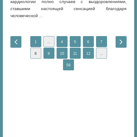
кардиологии полно случаев с выздоровлениями,
ставшими настоящей сенсацией благодаря
человеческой ...
1
...
4
5
6
7
8
9
10
11
12
...
56