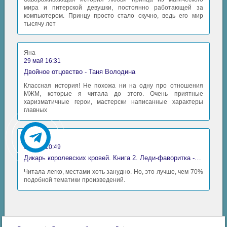
мира и питерской девушки, постоянно работающей за
компьютером. Принцу просто стало скучно, ведь его мир
тысячу лет
Яна
29 май 16:31
Двойное отцовство - Таня Володина
Классная история! Не похожа ни на одну про отношения
МЖМ, которые я читала до этого. Очень приятные
харизматичные герои, мастерски написанные характеры
главных
Аида
06 май 10:49
Дикарь королевских кровей. Книга 2. Леди-фаворитка - Анна Сергеевна Гаврилова
Читала легко, местами хоть занудно. Но, это лучше, чем 70%
подобной тематики произведений.