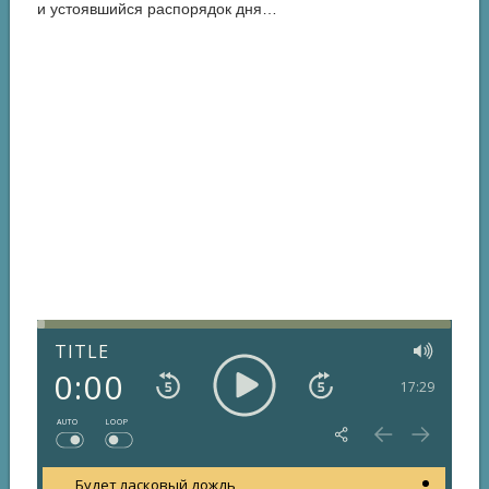
и устоявшийся распорядок дня…
TITLE
0:00
17:29
AUTO
LOOP
Будет ласковый дождь