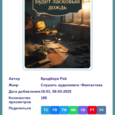
Автор
Брэдбери Рэй
Жанр
Слушать аудиокниги
Фантастика
/
Дата добавления
16:01, 08-03-2025
Количество
185
просмотров
Поделиться
TG
FB
TW
WA
VB
PT
VK