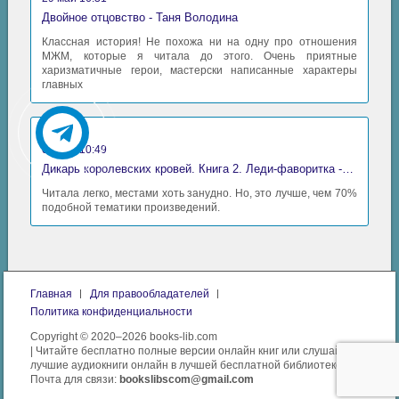
Двойное отцовство - Таня Володина
Классная история! Не похожа ни на одну про отношения
МЖМ, которые я читала до этого. Очень приятные
харизматичные герои, мастерски написанные характеры
главных
Аида
06 май 10:49
Дикарь королевских кровей. Книга 2. Леди-фаворитка - Анна Сергеевна Гаврилова
Читала легко, местами хоть занудно. Но, это лучше, чем 70%
подобной тематики произведений.
Главная
Для правообладателей
Политика конфиденциальности
Copyright © 2020–2026 books-lib.com
| Читайте бесплатно полные версии онлайн книг или слушайте
лучшие аудиокниги онлайн в лучшей бесплатной библиотеке.
Почта для связи:
bookslibscom@gmail.com