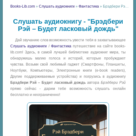
Books-Lib.com
»
Слушать аудиокниги
»
Фантастика
» Брэдбери Рэй – Будет ласковый дождь
Слушать аудиокнигу - "Брэдбери
Рэй – Будет ласковый дождь"
Дай звучанию слов возможность увести тебя в захватывающее
Слушать аудиокниги
/
Фантастика
путешествие на сайте books-
lib.com! Здесь, в самой лучшей библиотеке аудиокниг мира, ты
обнаружишь магию голоса и историй, которые пробуждают
чувства. Возьми свой любимый гаджет (Смартфоны, Планшеты,
Ноутбуки, Компьютеры, Электронные книги (e-book readers),
Другие поддерживаемые устройства) и погрузись в аудиокнигу
Брэдбери Рэй – Будет ласковый дождь
автора
Брэдбери Рэй
прямо сейчас - дарим тебе возможность слушать онлайн
бесплатно и неограниченно!