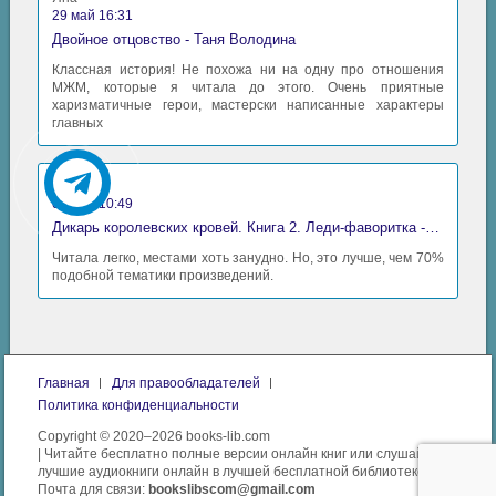
29 май 16:31
Двойное отцовство - Таня Володина
Классная история! Не похожа ни на одну про отношения
МЖМ, которые я читала до этого. Очень приятные
харизматичные герои, мастерски написанные характеры
главных
Аида
06 май 10:49
Дикарь королевских кровей. Книга 2. Леди-фаворитка - Анна Сергеевна Гаврилова
Читала легко, местами хоть занудно. Но, это лучше, чем 70%
подобной тематики произведений.
Главная
Для правообладателей
Политика конфиденциальности
Copyright © 2020–2026 books-lib.com
| Читайте бесплатно полные версии онлайн книг или слушайте
лучшие аудиокниги онлайн в лучшей бесплатной библиотеке.
Почта для связи:
bookslibscom@gmail.com