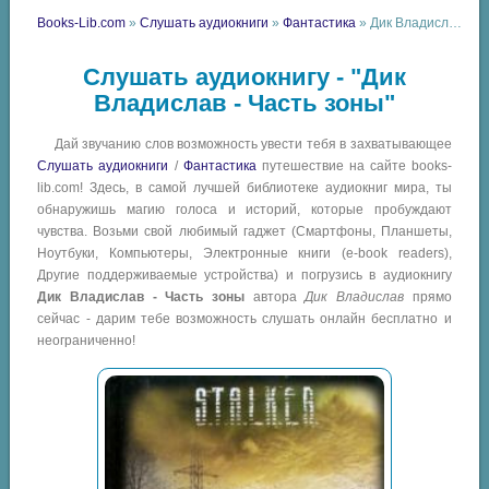
Books-Lib.com
»
Слушать аудиокниги
»
Фантастика
» Дик Владислав - Часть зоны
Слушать аудиокнигу - "Дик
Владислав - Часть зоны"
Дай звучанию слов возможность увести тебя в захватывающее
Слушать аудиокниги
/
Фантастика
путешествие на сайте books-
lib.com! Здесь, в самой лучшей библиотеке аудиокниг мира, ты
обнаружишь магию голоса и историй, которые пробуждают
чувства. Возьми свой любимый гаджет (Смартфоны, Планшеты,
Ноутбуки, Компьютеры, Электронные книги (e-book readers),
Другие поддерживаемые устройства) и погрузись в аудиокнигу
Дик Владислав - Часть зоны
автора
Дик Владислав
прямо
сейчас - дарим тебе возможность слушать онлайн бесплатно и
неограниченно!