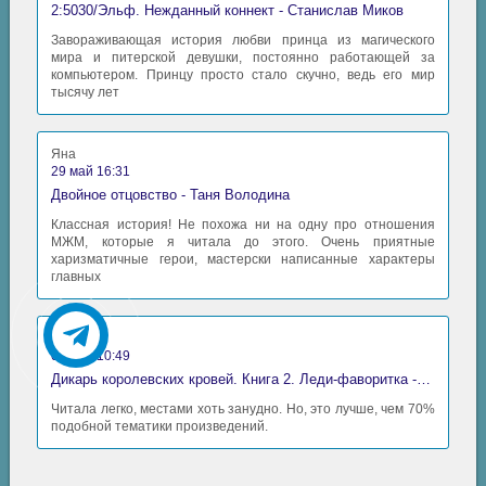
2:5030/Эльф. Нежданный коннект - Станислав Миков
Завораживающая история любви принца из магического
мира и питерской девушки, постоянно работающей за
компьютером. Принцу просто стало скучно, ведь его мир
тысячу лет
Яна
29 май 16:31
Двойное отцовство - Таня Володина
Классная история! Не похожа ни на одну про отношения
МЖМ, которые я читала до этого. Очень приятные
харизматичные герои, мастерски написанные характеры
главных
Аида
06 май 10:49
Дикарь королевских кровей. Книга 2. Леди-фаворитка - Анна Сергеевна Гаврилова
Читала легко, местами хоть занудно. Но, это лучше, чем 70%
подобной тематики произведений.