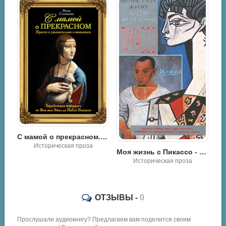
С мамой о прекрасном. Зарубежная живопись от Яна ван Эйка до Пабло Пикассо - Инна Соловьева
Историческая проза
Дедушка - Марина Пикассо
Моя жизнь с Пикассо - Карлтон Лейк
Историческая проза
ОТЗЫВЫ -
0
Прослушали аудиокнигу? Предлагаем вам поделится своим