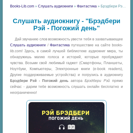
Books-Lib.com
»
Слушать аудиокниги
»
Фантастика
» Брэдбери Рэй - Погожий день
Слушать аудиокнигу - "Брэдбери
Рэй - Погожий день"
Дай звучанию слов возможность увести тебя в захватывающее
Слушать аудиокниги
/
Фантастика
путешествие на сайте books-
lib.com! Здесь, в самой лучшей библиотеке аудиокниг мира, ты
обнаружишь магию голоса и историй, которые пробуждают
чувства. Возьми свой любимый гаджет (Смартфоны, Планшеты,
Ноутбуки, Компьютеры, Электронные книги (e-book readers),
Другие поддерживаемые устройства) и погрузись в аудиокнигу
Брэдбери Рэй - Погожий день
автора
Брэдбери Рэй
прямо
сейчас - дарим тебе возможность слушать онлайн бесплатно и
неограниченно!