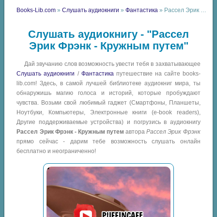
Books-Lib.com
»
Слушать аудиокниги
»
Фантастика
» Рассел Эрик Фрэнк - Кружным путем
Слушать аудиокнигу - "Рассел
Эрик Фрэнк - Кружным путем"
Дай звучанию слов возможность увести тебя в захватывающее
Слушать аудиокниги
/
Фантастика
путешествие на сайте books-
lib.com! Здесь, в самой лучшей библиотеке аудиокниг мира, ты
обнаружишь магию голоса и историй, которые пробуждают
чувства. Возьми свой любимый гаджет (Смартфоны, Планшеты,
Ноутбуки, Компьютеры, Электронные книги (e-book readers),
Другие поддерживаемые устройства) и погрузись в аудиокнигу
Рассел Эрик Фрэнк - Кружным путем
автора
Рассел Эрик Фрэнк
прямо сейчас - дарим тебе возможность слушать онлайн
бесплатно и неограниченно!