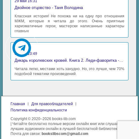
29 май 16:31
Двойное отцовство - Таня Володина
Классная история! Не похожа ни на одну про отношения
МЖМ, которые я читала до этого. Очень приятные
харизматичные герои, мастерски написанные характеры
главных
Аида
06 май 10:49
Дикарь королевских кровей. Книга 2. Леди-фаворитка - Анна Сергеевна Гаврилова
Читала легко, местами хоть занудно. Но, это лучше, чем 70%
подобной тематики произведений.
Главная
Для правообладателей
Политика конфиденциальности
Copyright © 2020–2026 books-lib.com
| Читайте бесплатно полные версии онлайн книг или слушайте
лучшие аудиокниги онлайн в лучшей бесплатной библиотеке.
Почта для связи:
bookslibscom@gmail.com