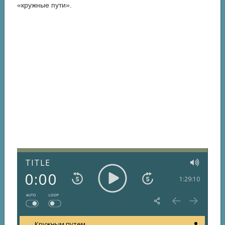
«кружные пути».
TITLE
0:00
1:29:10
AUTO
LOOP
Кружным путем