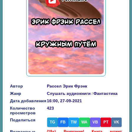
Автор
Рассел Эрик Фрэнк
Жанр
Слушать аудиокниги
Фантастика
/
Дата добавления
16:00, 27-09-2021
Количество
423
просмотров
Поделиться
TG
FB
TW
WA
VB
PT
VK
Возрастные
(18+) Внимание! Книга может