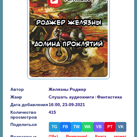
Автор
Желязны Роджер
Жанр
Слушать аудиокниги
Фантастика
/
Дата добавления
16:00, 23-09-2021
Количество
415
просмотров
Поделиться
TG
FB
TW
WA
VB
PT
VK
Возрастные
(18+) Внимание! Книга может