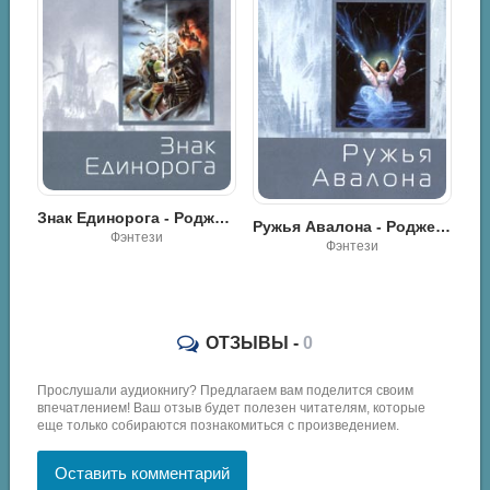
Знак Единорога - Роджер Желязны
Ружья Авалона - Роджер Желязны
 мне - Легион - Роджер Желязны
Фэнтези
Фэнтези
ОТЗЫВЫ -
0
Прослушали аудиокнигу? Предлагаем вам поделится своим
впечатлением! Ваш отзыв будет полезен читателям, которые
еще только собираются познакомиться с произведением.
Оставить комментарий