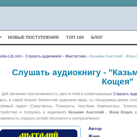
НОВЫЕ ПОСТУПЛЕНИЯ
ТОП 100
БЛОГ
ooks-Lib.com
»
Слушать аудиокниги
»
Фантастика
» Казьмин Анатолий - Жена
Слушать аудиокнигу - "Казь
Кощея"
Дай звучанию слов возможность увести тебя в захватывающее
Слушать ауд
десь, в самой лучшей библиотеке аудиокниг мира, ты обнаружишь магию голо
юбимый гаджет (Смартфоны, Планшеты, Ноутбуки, Компьютеры, Электрон
стройства) и погрузись в аудиокнигу
Казьмин Анатолий - Жена Кощея
а
озможность слушать онлайн бесплатно и неограниченно!
Автор
Жанр