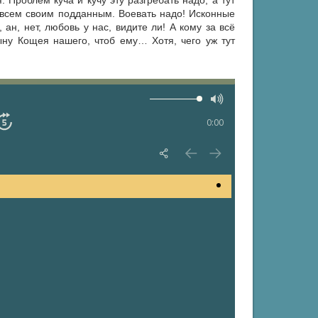
 Проблем куча и кучу эту разгребать надо, а тут
всем своим подданным. Воевать надо! Исконные
ан, нет, любовь у нас, видите ли! А кому за всё
ну Кощея нашего, чтоб ему… Хотя, чего уж тут
0:00