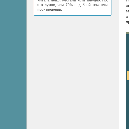
Н
Читала легко, местами хоть занудно. Но,
это лучше, чем 70% подобной тематики
е
произведений.
з
о
п