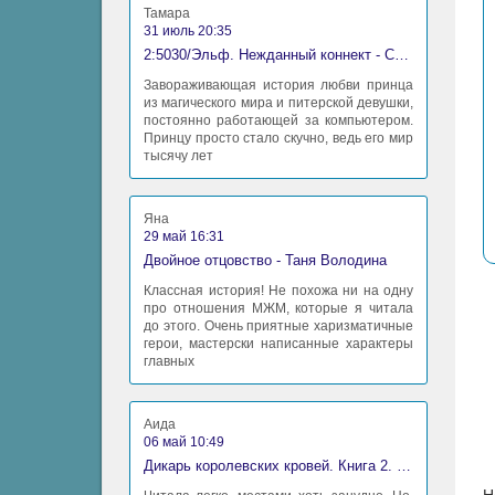
Тамара
31 июль 20:35
2:5030/Эльф. Нежданный коннект - Станислав Миков
Завораживающая история любви принца
из магического мира и питерской девушки,
постоянно работающей за компьютером.
Принцу просто стало скучно, ведь его мир
тысячу лет
Яна
29 май 16:31
Двойное отцовство - Таня Володина
Классная история! Не похожа ни на одну
про отношения МЖМ, которые я читала
до этого. Очень приятные харизматичные
герои, мастерски написанные характеры
главных
Аида
06 май 10:49
Дикарь королевских кровей. Книга 2. Леди-фаворитка - Анна Сергеевна Гаврилова