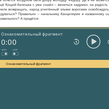
е хочется колдуном быть добру молодцу Фёдору. Да и не можется.
щё Кощей-батюшка с ума сошёл – жениться надумал, на радость 
емли возвращать, народ угнетённый злыми ворогами освобождать, 
тдуваться? Правильно – начальнику Канцелярии и названному сы
равильного? А придётся.
Ознакомительный фрагмент
0:00
AUTO
LOOP
Ознакомительный фрагмент