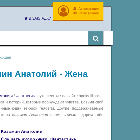
Авторизация
Регистрация
В ЗАКЛАДКИ
 Кощея
мин Анатолий - Жена
иокниги
/
Фантастика
путешествие на сайте books-lib.com!
са и историй, которые пробуждают чувства. Возьми свой
ные книги (e-book readers), Другие поддерживаемые
втора
Казьмин Анатолий
прямо сейчас - дарим тебе
Казьмин Анатолий
Слушать аудиокниги
Фантастика
/