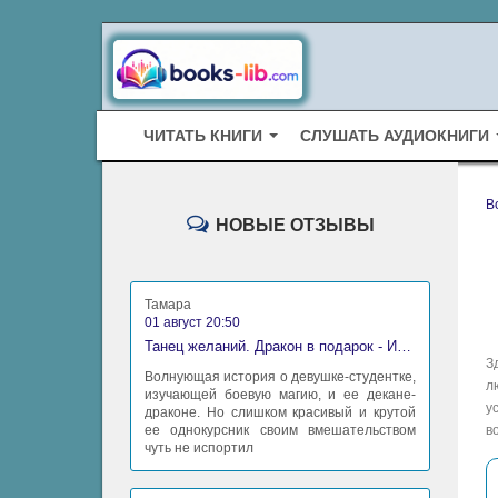
ЧИТАТЬ КНИГИ
СЛУШАТЬ АУДИОКНИГИ
B
НОВЫЕ ОТЗЫВЫ
Тамара
01 август 20:50
Танец желаний. Дракон в подарок - Ирина Алексеева
З
Волнующая история о девушке-студентке,
л
изучающей боевую магию, и ее декане-
у
драконе. Но слишком красивый и крутой
ее однокурсник своим вмешательством
в
чуть не испортил