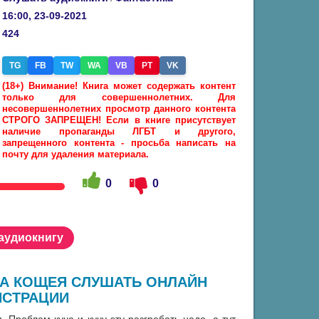
16:00, 23-09-2021
424
TG
FB
TW
WA
VB
PT
VK
(18+) Внимание! Книга может содержать контент
только для совершеннолетних. Для
несовершеннолетних просмотр данного контента
СТРОГО ЗАПРЕЩЕН! Если в книге присутствует
наличие пропаганды ЛГБТ и другого,
запрещенного контента - просьба написать на
почту для удаления материала.
0
0
 аудиокнигу
НА КОЩЕЯ СЛУШАТЬ ОНЛАЙН
ИСТРАЦИИ