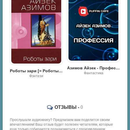
Азимов Айзек - Роботы утренней зари
Азимов Айзек - Профессия
Роботы зари [= Роботы утренней зари ] - Айзек Азимов
Фантастика
Фэнтези
ОТЗЫВЫ -
0
Прослушали аудиокнигу? Предлагаем вам поделится своим
впечатлением! Ваш отзыв будет полезен читателям, которые
еще только собираются познакомиться с произведением.