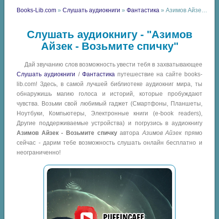
Books-Lib.com
»
Слушать аудиокниги
»
Фантастика
» Азимов Айзек - Возьмите спичку
Слушать аудиокнигу - "Азимов
Айзек - Возьмите спичку"
Дай звучанию слов возможность увести тебя в захватывающее
Слушать аудиокниги
/
Фантастика
путешествие на сайте books-
lib.com! Здесь, в самой лучшей библиотеке аудиокниг мира, ты
обнаружишь магию голоса и историй, которые пробуждают
чувства. Возьми свой любимый гаджет (Смартфоны, Планшеты,
Ноутбуки, Компьютеры, Электронные книги (e-book readers),
Другие поддерживаемые устройства) и погрузись в аудиокнигу
Азимов Айзек - Возьмите спичку
автора
Азимов Айзек
прямо
сейчас - дарим тебе возможность слушать онлайн бесплатно и
неограниченно!