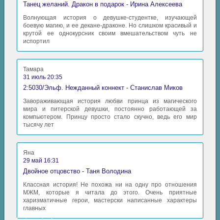
Танец желаний. Дракон в подарок - Ирина Алексеева
Волнующая история о девушке-студентке, изучающей
боевую магию, и ее декане-драконе. Но слишком красивый и
крутой ее однокурсник своим вмешательством чуть не
испортил
Тамара
31 июль 20:35
2:5030/Эльф. Нежданный коннект - Станислав Миков
Завораживающая история любви принца из магического
мира и питерской девушки, постоянно работающей за
компьютером. Принцу просто стало скучно, ведь его мир
тысячу лет
Яна
29 май 16:31
Двойное отцовство - Таня Володина
Классная история! Не похожа ни на одну про отношения
МЖМ, которые я читала до этого. Очень приятные
харизматичные герои, мастерски написанные характеры
главных