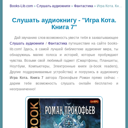
Books-Lib.com
»
Слушать аудиокниги
»
Фантастика
» Игра Кота. Книга 7
Слушать аудиокнигу - "Игра Кота.
Книга 7"
Дай звучанию слов возможность увести тебя в захватывающее
Слушать аудиокниги
/
Фантастика
путешествие на сайте books-
lib.com! Здесь, в самой лучшей библиотеке аудиокниг мира, ты
обнаружишь магию голоса и историй, которые пробуждают
чувства. Возьми свой любимый гаджет (Смартфоны, Планшеты,
Ноутбуки, Компьютеры, Электронные книги (e-book readers),
Другие поддерживаемые устройства) и погрузись в аудиокнигу
Игра Кота. Книга 7
автора
Прокофьев Роман
прямо сейчас -
дарим тебе возможность слушать онлайн бесплатно и
неограниченно!