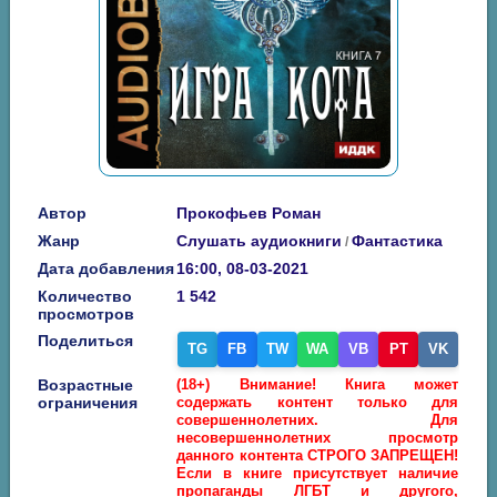
Автор
Прокофьев Роман
Жанр
Слушать аудиокниги
Фантастика
/
Дата добавления
16:00, 08-03-2021
Количество
1 542
просмотров
Поделиться
TG
FB
TW
WA
VB
PT
VK
Возрастные
(18+) Внимание! Книга может
ограничения
содержать контент только для
совершеннолетних. Для
несовершеннолетних просмотр
данного контента СТРОГО ЗАПРЕЩЕН!
Если в книге присутствует наличие
пропаганды ЛГБТ и другого,