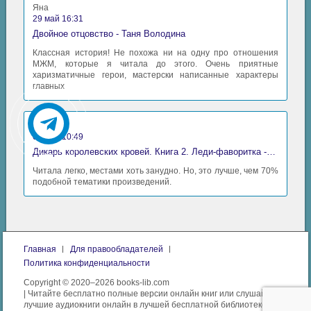
Яна
29 май 16:31
Двойное отцовство - Таня Володина
Классная история! Не похожа ни на одну про отношения
МЖМ, которые я читала до этого. Очень приятные
харизматичные герои, мастерски написанные характеры
главных
Аида
06 май 10:49
Дикарь королевских кровей. Книга 2. Леди-фаворитка - Анна Сергеевна Гаврилова
Читала легко, местами хоть занудно. Но, это лучше, чем 70%
подобной тематики произведений.
Главная
Для правообладателей
Политика конфиденциальности
Copyright © 2020–2026 books-lib.com
| Читайте бесплатно полные версии онлайн книг или слушайте
лучшие аудиокниги онлайн в лучшей бесплатной библиотеке.