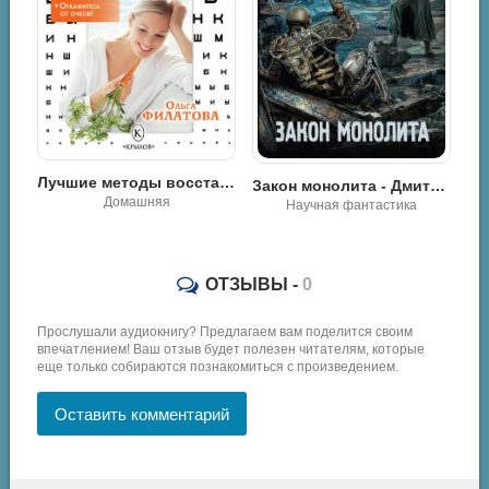
На
ка потерянных душ - Кирилл Шарапов
Лучшие методы восстановления зрения - Ольга Филатова
Закон монолита - Дмитрий Силлов
Домашняя
Научная фантастика
ОТЗЫВЫ -
0
Прослушали аудиокнигу? Предлагаем вам поделится своим
впечатлением! Ваш отзыв будет полезен читателям, которые
еще только собираются познакомиться с произведением.
Оставить комментарий