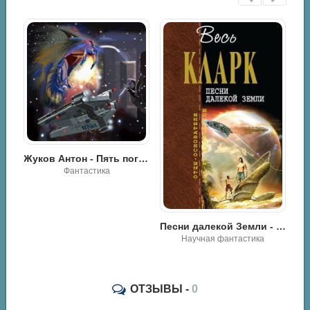
ларк Артур - Двое в космосе
Жуков Антон - Пять погибших обезьян
Фантастика
Песни далекой Земли - Артур Кларк
Научная фантастика
ОТЗЫВЫ -
0