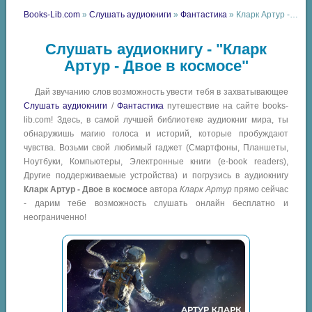
Books-Lib.com
»
Слушать аудиокниги
»
Фантастика
» Кларк Артур - Двое в космосе
Слушать аудиокнигу - "Кларк
Артур - Двое в космосе"
Дай звучанию слов возможность увести тебя в захватывающее
Слушать аудиокниги
/
Фантастика
путешествие на сайте books-
lib.com! Здесь, в самой лучшей библиотеке аудиокниг мира, ты
обнаружишь магию голоса и историй, которые пробуждают
чувства. Возьми свой любимый гаджет (Смартфоны, Планшеты,
Ноутбуки, Компьютеры, Электронные книги (e-book readers),
Другие поддерживаемые устройства) и погрузись в аудиокнигу
Кларк Артур - Двое в космосе
автора
Кларк Артур
прямо сейчас
- дарим тебе возможность слушать онлайн бесплатно и
неограниченно!