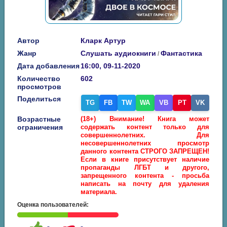
Автор
Кларк Артур
Жанр
Слушать аудиокниги
Фантастика
/
Дата добавления
16:00, 09-11-2020
Количество
602
просмотров
Поделиться
TG
FB
TW
WA
VB
PT
VK
Возрастные
(18+) Внимание! Книга может
ограничения
содержать контент только для
совершеннолетних. Для
несовершеннолетних просмотр
данного контента СТРОГО ЗАПРЕЩЕН!
Если в книге присутствует наличие
пропаганды ЛГБТ и другого,
запрещенного контента - просьба
написать на почту для удаления
материала.
Оценка пользователей: