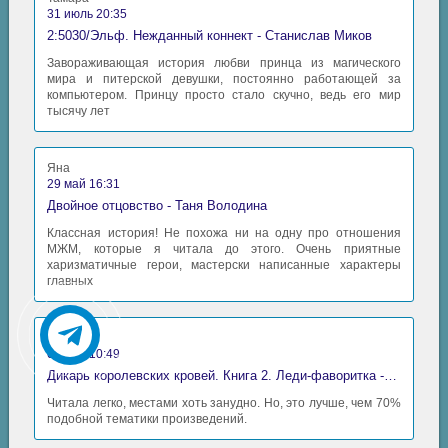
31 июль 20:35
2:5030/Эльф. Нежданный коннект - Станислав Миков
Завораживающая история любви принца из магического
мира и питерской девушки, постоянно работающей за
компьютером. Принцу просто стало скучно, ведь его мир
тысячу лет
Яна
29 май 16:31
Двойное отцовство - Таня Володина
Классная история! Не похожа ни на одну про отношения
МЖМ, которые я читала до этого. Очень приятные
харизматичные герои, мастерски написанные характеры
главных
Аида
06 май 10:49
Дикарь королевских кровей. Книга 2. Леди-фаворитка - Анна Сергеевна Гаврилова
Читала легко, местами хоть занудно. Но, это лучше, чем 70%
подобной тематики произведений.