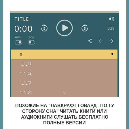
TITLE
0:00
0:29
AUTO
LOOP
0
1_1_01
1_1_02
1_1_03
1_1_04
1_2_01
ПОХОЖИЕ НА "ЛАВКРАФТ ГОВАРД - ПО ТУ
1_2_02
СТОРОНУ СНА" ЧИТАТЬ КНИГИ ИЛИ
АУДИОКНИГИ СЛУШАТЬ БЕСПЛАТНО
1_2_03
ПОЛНЫЕ ВЕРСИИ