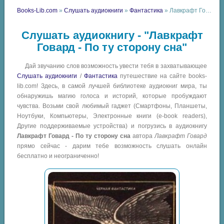
Books-Lib.com
»
Слушать аудиокниги
»
Фантастика
» Лавкрафт Говард - По ту сторону сна
Слушать аудиокнигу - "Лавкрафт
Говард - По ту сторону сна"
Дай звучанию слов возможность увести тебя в захватывающее
Слушать аудиокниги
/
Фантастика
путешествие на сайте books-
lib.com! Здесь, в самой лучшей библиотеке аудиокниг мира, ты
обнаружишь магию голоса и историй, которые пробуждают
чувства. Возьми свой любимый гаджет (Смартфоны, Планшеты,
Ноутбуки, Компьютеры, Электронные книги (e-book readers),
Другие поддерживаемые устройства) и погрузись в аудиокнигу
Лавкрафт Говард - По ту сторону сна
автора
Лавкрафт Говард
прямо сейчас - дарим тебе возможность слушать онлайн
бесплатно и неограниченно!