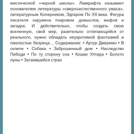
мистической «черной школы». Лавкрафта называют
основателем литературы «сверхъестественного ужаса»,
литературным Коперником, Эдгаром По ХХ века. Фигура
писателя окружена покровом домыслов, мифов и
загадок. И действительно, чтобы создать свою
вселенную, свой мир, разительно отличающийся от
реального, нужно обладать неукротимой фантазией и
смелостью безумца… Содержание: • Артур Джермин • В
склепе • Собака • Заброшенный дом • Наследство
Пибоди • По ту сторону сна • Кошки Ултара • Болото
луны • Затаившийся страх