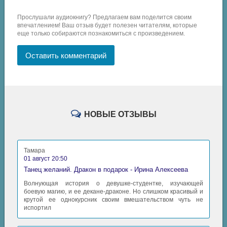
3_1_06
Прослушали аудиокнигу? Предлагаем вам поделится своим
3_1_07
впечатлением! Ваш отзыв будет полезен читателям, которые
еще только собираются познакомиться с произведением.
3_1_08
Оставить комментарий
4_1_01
4_1_02
4_1_03
4_1_04
НОВЫЕ ОТЗЫВЫ
4_2_01
4_2_02
Тамара
4_2_03
01 август 20:50
Танец желаний. Дракон в подарок - Ирина Алексеева
4_2_04
Волнующая история о девушке-студентке, изучающей
боевую магию, и ее декане-драконе. Но слишком красивый и
4_2_05
крутой ее однокурсник своим вмешательством чуть не
испортил
4_2_06
4_3_01