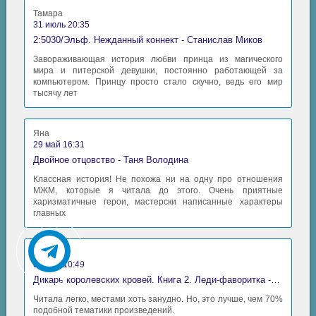
Тамара
4_3_02
31 июль 20:35
2:5030/Эльф. Нежданный коннект - Станислав Миков
4_3_03
Завораживающая история любви принца из магического
4_3_04
мира и питерской девушки, постоянно работающей за
компьютером. Принцу просто стало скучно, ведь его мир
4_3_05
тысячу лет
4_3_06
Яна
4_4_01
29 май 16:31
Двойное отцовство - Таня Володина
4_4_02
Классная история! Не похожа ни на одну про отношения
4_4_03
МЖМ, которые я читала до этого. Очень приятные
харизматичные герои, мастерски написанные характеры
4_4_04
главных
4_4_05
Аида
4_4_06
06 май 10:49
4_4_07
Дикарь королевских кровей. Книга 2. Леди-фаворитка - Анна Сергеевна Гаврилова
Читала легко, местами хоть занудно. Но, это лучше, чем 70%
4_4_08
подобной тематики произведений.