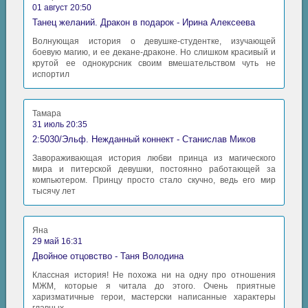
01 август 20:50
Танец желаний. Дракон в подарок - Ирина Алексеева
Волнующая история о девушке-студентке, изучающей
боевую магию, и ее декане-драконе. Но слишком красивый и
крутой ее однокурсник своим вмешательством чуть не
испортил
Тамара
31 июль 20:35
2:5030/Эльф. Нежданный коннект - Станислав Миков
Завораживающая история любви принца из магического
мира и питерской девушки, постоянно работающей за
компьютером. Принцу просто стало скучно, ведь его мир
тысячу лет
Яна
29 май 16:31
Двойное отцовство - Таня Володина
Классная история! Не похожа ни на одну про отношения
МЖМ, которые я читала до этого. Очень приятные
харизматичные герои, мастерски написанные характеры