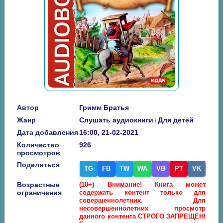
Автор
Гримм Братья
Жанр
Слушать аудиокниги
Для детей
/
Дата добавления
16:00, 21-02-2021
Количество
926
просмотров
Поделиться
TG
FB
TW
WA
VB
PT
VK
Возрастные
(18+) Внимание! Книга может
ограничения
содержать контент только для
совершеннолетних. Для
несовершеннолетних просмотр
данного контента СТРОГО ЗАПРЕЩЕН!