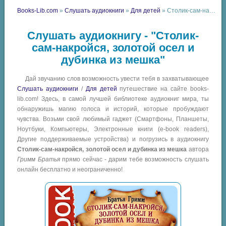
Books-Lib.com
»
Слушать аудиокниги
»
Для детей
» Столик-сам-накройся, золотой осел и дубинка из мешка
Слушать аудиокнигу - "Столик-
сам-накройся, золотой осел и
дубинка из мешка"
Дай звучанию слов возможность увести тебя в захватывающее
Слушать аудиокниги
/
Для детей
путешествие на сайте books-
lib.com! Здесь, в самой лучшей библиотеке аудиокниг мира, ты
обнаружишь магию голоса и историй, которые пробуждают
чувства. Возьми свой любимый гаджет (Смартфоны, Планшеты,
Ноутбуки, Компьютеры, Электронные книги (e-book readers),
Другие поддерживаемые устройства) и погрузись в аудиокнигу
Столик-сам-накройся, золотой осел и дубинка из мешка
автора
Гримм Братья
прямо сейчас - дарим тебе возможность слушать
онлайн бесплатно и неограниченно!