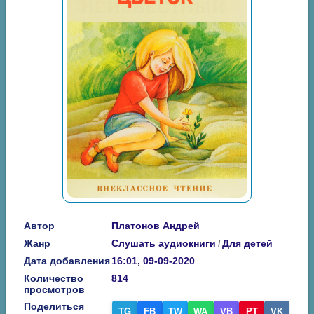
Автор
Платонов Андрей
Жанр
Слушать аудиокниги
Для детей
/
Дата добавления
16:01, 09-09-2020
Количество
814
просмотров
Поделиться
TG
FB
TW
WA
VB
PT
VK