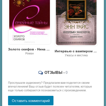
шков Андрей - Могильщик
Золото скифов - Нина Колчина
Интервью с вампиром - Энн Райс
Роман
Ужасы и мистика
ОТЗЫВЫ -
0
Прослушали аудиокнигу? Предлагаем вам поделится своим
впечатлением! Ваш отзыв будет полезен читателям, которые
еще только собираются познакомиться с произведением.
Оставить комментарий