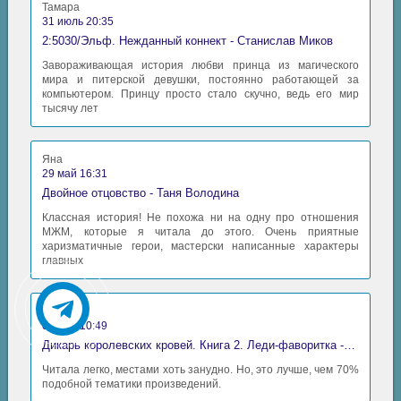
Тамара
038
31 июль 20:35
2:5030/Эльф. Нежданный коннект - Станислав Миков
039
Завораживающая история любви принца из магического
040
мира и питерской девушки, постоянно работающей за
компьютером. Принцу просто стало скучно, ведь его мир
041
тысячу лет
042
Яна
043
29 май 16:31
044
Двойное отцовство - Таня Володина
Классная история! Не похожа ни на одну про отношения
045
МЖМ, которые я читала до этого. Очень приятные
харизматичные герои, мастерски написанные характеры
046
главных
047
048
Аида
06 май 10:49
049
Дикарь королевских кровей. Книга 2. Леди-фаворитка - Анна Сергеевна Гаврилова
050
Читала легко, местами хоть занудно. Но, это лучше, чем 70%
подобной тематики произведений.
051