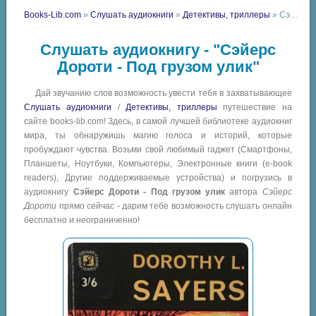
Books-Lib.com
»
Слушать аудиокниги
»
Детективы, триллеры
» Сэйерс Дороти - Под грузом улик
Слушать аудиокнигу - "Сэйерс
Дороти - Под грузом улик"
Дай звучанию слов возможность увести тебя в захватывающее
Слушать аудиокниги
/
Детективы, триллеры
путешествие на
сайте books-lib.com! Здесь, в самой лучшей библиотеке аудиокниг
мира, ты обнаружишь магию голоса и историй, которые
пробуждают чувства. Возьми свой любимый гаджет (Смартфоны,
Планшеты, Ноутбуки, Компьютеры, Электронные книги (e-book
readers), Другие поддерживаемые устройства) и погрузись в
аудиокнигу
Сэйерс Дороти - Под грузом улик
автора
Сэйерс
Дороти
прямо сейчас - дарим тебе возможность слушать онлайн
бесплатно и неограниченно!