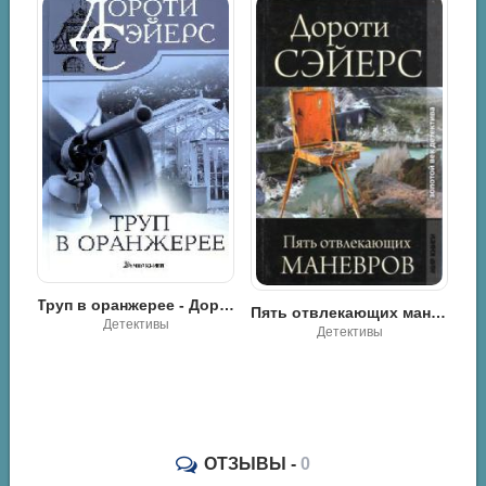
011
012
013
014
015
016
017
018
Труп в оранжерее - Дороти Ли Сэйерс
019
Пять отвлекающих маневров - Дороти Ли Сэйерс
Идеальное убийство - Дороти Ли Сэйерс
Детективы
Детективы
020
021
022
023
ОТЗЫВЫ -
0