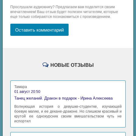
024
Прослушали аудиокнигу? Предлагаем вам поделится своим
025
впечатлением! Ваш отзыв будет полезен читателям, которые
еще только собираются познакомиться с произведением.
026
Оставить комментарий
027
028
029
030
НОВЫЕ ОТЗЫВЫ
031
032
Тамара
033
01 август 20:50
Танец желаний. Дракон в подарок - Ирина Алексеева
034
Волнующая история о девушке-студентке, изучающей
035
боевую магию, и ее декане-драконе. Но слишком красивый и
крутой ее однокурсник своим вмешательством чуть не
036
испортил
037