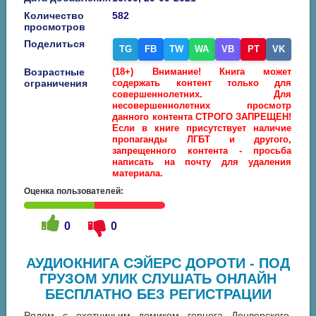
Количество
582
просмотров
Поделиться
TG
FB
TW
WA
VB
PT
VK
Возрастные
(18+) Внимание! Книга может
ограничения
содержать контент только для
совершеннолетних. Для
несовершеннолетних просмотр
данного контента СТРОГО ЗАПРЕЩЕН!
Если в книге присутствует наличие
пропаганды ЛГБТ и другого,
запрещенного контента - просьба
написать на почту для удаления
материала.
Оценка пользователей:
0
0
АУДИОКНИГА СЭЙЕРС ДОРОТИ - ПОД
ГРУЗОМ УЛИК СЛУШАТЬ ОНЛАЙН
БЕСПЛАТНО БЕЗ РЕГИСТРАЦИИ
Рядом с охотничьим домиком герцога Денверского,