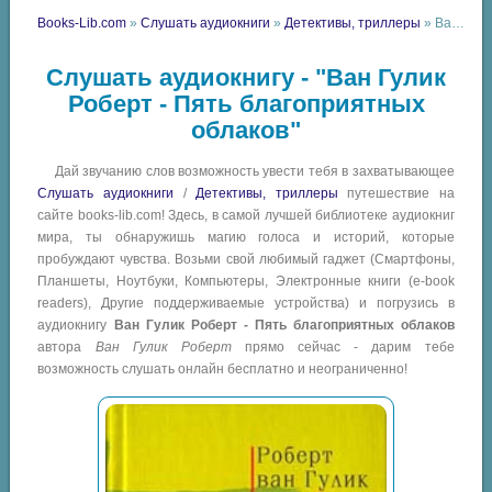
Books-Lib.com
»
Слушать аудиокниги
»
Детективы, триллеры
» Ван Гулик Роберт - Пять благоприятных облаков
Слушать аудиокнигу - "Ван Гулик
Роберт - Пять благоприятных
облаков"
Дай звучанию слов возможность увести тебя в захватывающее
Слушать аудиокниги
/
Детективы, триллеры
путешествие на
сайте books-lib.com! Здесь, в самой лучшей библиотеке аудиокниг
мира, ты обнаружишь магию голоса и историй, которые
пробуждают чувства. Возьми свой любимый гаджет (Смартфоны,
Планшеты, Ноутбуки, Компьютеры, Электронные книги (e-book
readers), Другие поддерживаемые устройства) и погрузись в
аудиокнигу
Ван Гулик Роберт - Пять благоприятных облаков
автора
Ван Гулик Роберт
прямо сейчас - дарим тебе
возможность слушать онлайн бесплатно и неограниченно!