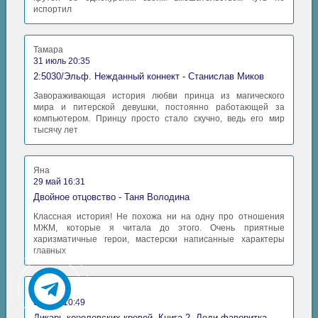
испортил
Тамара
31 июль 20:35
2:5030/Эльф. Нежданный коннект - Станислав Миков
Завораживающая история любви принца из магического
мира и питерской девушки, постоянно работающей за
компьютером. Принцу просто стало скучно, ведь его мир
тысячу лет
Яна
29 май 16:31
Двойное отцовство - Таня Володина
Классная история! Не похожа ни на одну про отношения
МЖМ, которые я читала до этого. Очень приятные
харизматичные герои, мастерски написанные характеры
главных
Аида
06 май 10:49
Дикарь королевских кровей. Книга 2. Леди-фаворитка - Анна Сергеевна Гаврилова