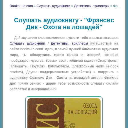
Books-Lib.com
»
Слушать аудиокниги
»
Детективы, триллеры
» Фрэнсис Дик - Охота на лошадей
Слушать аудиокнигу - "Фрэнсис
Дик - Охота на лошадей"
Дай звучанию слов возможность увести тебя в захватывающее
Слушать аудиокниги
/
Детективы, триллеры
путешествие на
сайте books-lib.com! Здесь, в самой лучшей библиотеке аудиокниг
мира, ты обнаружишь магию голоса и историй, которые
пробуждают чувства. Возьми свой любимый гаджет (Смартфоны,
Планшеты, Ноутбуки, Компьютеры, Электронные книги (e-book
readers), Другие поддерживаемые устройства) и погрузись в
аудиокнигу
Фрэнсис Дик - Охота на лошадей
автора
Фрэнсис
Дик
прямо сейчас - дарим тебе возможность слушать онлайн
бесплатно и неограниченно!