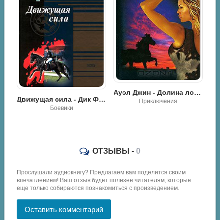
Долина лошадей - Джин М. Ауэл
Ауэл Джин - Долина лошадей
Движущая сила - Дик Фрэнсис
Приключения
Боевики
ОТЗЫВЫ -
0
Прослушали аудиокнигу? Предлагаем вам поделится своим
впечатлением! Ваш отзыв будет полезен читателям, которые
еще только собираются познакомиться с произведением.
Оставить комментарий