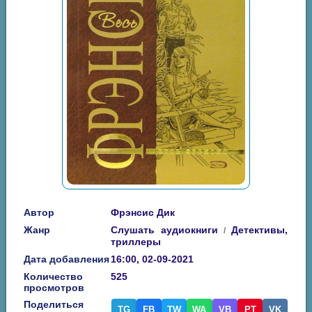
Автор
Фрэнсис Дик
Жанр
Слушать аудиокниги
Детективы,
/
триллеры
Дата добавления
16:00, 02-09-2021
Количество
525
просмотров
Поделиться
TG
FB
TW
WA
VB
PT
VK