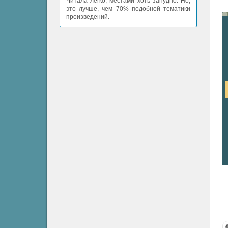
Читала легко, местами хоть занудно. Но,
это лучше, чем 70% подобной тематики
произведений.