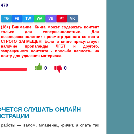
470
TG
FB
TW
WA
VB
PT
VK
(18+) Внимание! Книга может содержать контент
только для совершеннолетних. Для
несовершеннолетних просмотр данного контента
СТРОГО ЗАПРЕЩЕН! Если в книге присутствует
наличие пропаганды ЛГБТ и другого,
запрещенного контента - просьба написать на
почту для удаления материала.
0
0
ХОЧЕТСЯ СЛУШАТЬ ОНЛАЙН
ИСТРАЦИИ
 работы — валом, младенец кричит, а спать так