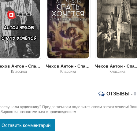
Чехов Антон - Спать хочется
Чехов Антон - Спать хочется
Чехов Антон - С
Классика
Классика
Классика
ОТЗЫВЫ -
0
рослушали аудиокнигу? Предлагаем вам поделится своим впечатлением! Ваш 
обираются познакомиться с произведением.
Оставить комментарий