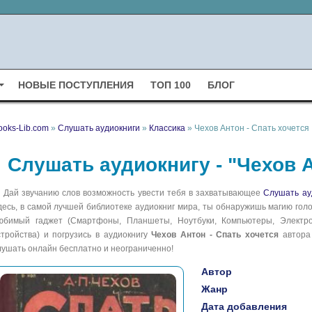
НОВЫЕ ПОСТУПЛЕНИЯ
ТОП 100
БЛОГ
ooks-Lib.com
»
Слушать аудиокниги
»
Классика
» Чехов Антон - Спать хочется
Слушать аудиокнигу - "Чехов А
Дай звучанию слов возможность увести тебя в захватывающее
Слушать ау
десь, в самой лучшей библиотеке аудиокниг мира, ты обнаружишь магию голо
юбимый гаджет (Смартфоны, Планшеты, Ноутбуки, Компьютеры, Электрон
стройства) и погрузись в аудиокнигу
Чехов Антон - Спать хочется
автор
лушать онлайн бесплатно и неограниченно!
Автор
Жанр
Дата добавления