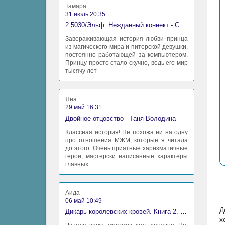
Тамара
31 июль 20:35
2:5030/Эльф. Нежданный коннект - Станислав Миков
Завораживающая история любви принца
из магического мира и питерской девушки,
постоянно работающей за компьютером.
Принцу просто стало скучно, ведь его мир
тысячу лет
Яна
29 май 16:31
Двойное отцовство - Таня Володина
Классная история! Не похожа ни на одну
про отношения МЖМ, которые я читала
до этого. Очень приятные харизматичные
герои, мастерски написанные характеры
главных
Аида
06 май 10:49
Д
Дикарь королевских кровей. Книга 2. Леди-фаворитка - Анна Сергеевна Гаврилова
х