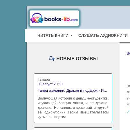
ЧИТАТЬ КНИГИ
СЛУШАТЬ АУДИОКНИГИ
B
НОВЫЕ ОТЗЫВЫ
Тамара
01 август 20:50
З
Танец желаний. Дракон в подарок - Ирина Алексеева
л
у
Волнующая история о девушке-студентке,
изучающей боевую магию, и ее декане-
с
драконе. Но слишком красивый и крутой
ее однокурсник своим вмешательством
чуть не испортил