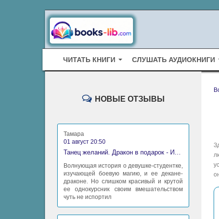
ЧИТАТЬ КНИГИ
СЛУШАТЬ АУДИОКНИГИ
B
НОВЫЕ ОТЗЫВЫ
Тамара
01 август 20:50
З
Танец желаний. Дракон в подарок - Ирина Алексеева
л
у
Волнующая история о девушке-студентке,
изучающей боевую магию, и ее декане-
о
драконе. Но слишком красивый и крутой
ее однокурсник своим вмешательством
чуть не испортил