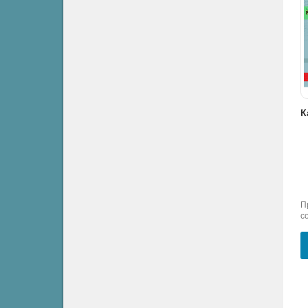
Кафка Франц - Решения
Кафка Франц - ВНЕЗАПНАЯ ПРОГУЛКА
Кафка Франц - Разоблаченный проходимец
Классика
Роман, проза
Классика
П
с