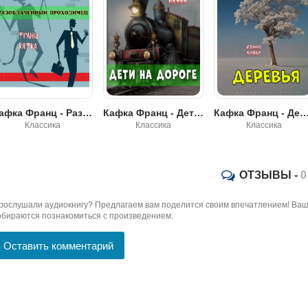
Кафка Франц - Дети на дороге
Кафка Франц - Деревья
Кафка Франц - Желание с
Классика
Классика
Классика
ОТЗЫВЫ -
0
рослушали аудиокнигу? Предлагаем вам поделится своим впечатлением! Ваш 
обираются познакомиться с произведением.
Оставить комментарий