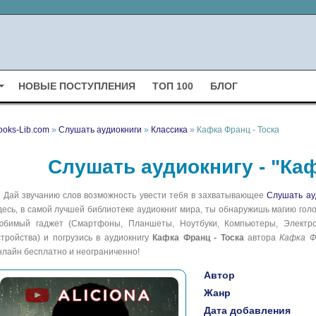
НОВЫЕ ПОСТУПЛЕНИЯ
ТОП 100
БЛОГ
ooks-Lib.com
»
Слушать аудиокниги
»
Классика
» Кафка Франц - Тоска
Слушать аудиокнигу - "Каф
Дай звучанию слов возможность увести тебя в захватывающее
Слушать ау
десь, в самой лучшей библиотеке аудиокниг мира, ты обнаружишь магию голо
юбимый гаджет (Смартфоны, Планшеты, Ноутбуки, Компьютеры, Электрон
стройства) и погрузись в аудиокнигу
Кафка Франц - Тоска
автора
Кафка Ф
нлайн бесплатно и неограниченно!
Автор
Жанр
Дата добавления