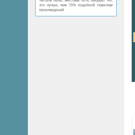
Читала легко, местами хоть занудно. Но,
это лучше, чем 70% подобной тематики
произведений.