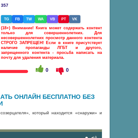
357
TG
FB
TW
WA
VB
PT
VK
(18+) Внимание! Книга может содержать контент
только для совершеннолетних. Для
несовершеннолетних просмотр данного контента
СТРОГО ЗАПРЕЩЕН! Если в книге присутствует
наличие пропаганды ЛГБТ и другого,
запрещенного контента - просьба написать на
почту для удаления материала.
0
0
ШАТЬ ОНЛАЙН БЕСПЛАТНО БЕЗ
И
созерцателя», который находится «снаружи» и