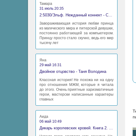
Тамара
31 июль 20:35
2:5030/Эльф. Нежданный коннект - Станислав Миков
Завораживающая история любви принца
из магического мира и питерской девушки,
постоянно работающей за компьютером.
Принцу просто стало скучно, ведь его мир
тысячу лет
Яна
29 май 16:31
Двойное отцовство - Таня Володина
Классная история! Не похожа ни на одну
про отношения МЖМ, которые я читала
до этого. Очень приятные харизматичные
герои, мастерски написанные характеры
главных
Т
Аида
п
06 май 10:49
Дикарь королевских кровей. Книга 2. Леди-фаворитка - Анна Сергеевна Гаврилова