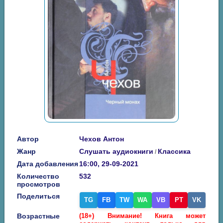
Автор
Чехов Антон
Жанр
Слушать аудиокниги
Классика
/
Дата добавления
16:00, 29-09-2021
Количество
532
просмотров
Поделиться
TG
FB
TW
WA
VB
PT
VK
Возрастные
(18+) Внимание! Книга может