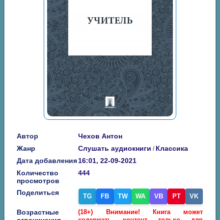
Автор
Чехов Антон
Жанр
Слушать аудиокниги
Классика
/
Дата добавления
16:01, 22-09-2021
Количество
444
просмотров
Поделиться
TG
FB
TW
WA
VB
PT
VK
Возрастные
(18+) Внимание! Книга может
содержать контент только для