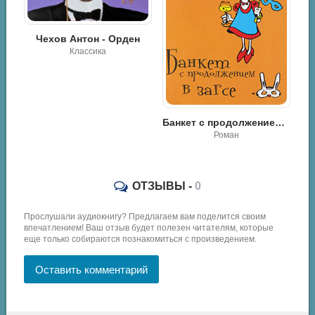
н
Чехов Антон - Учитель словесности
Классика
Банкет с продолжением в ЗАГСе - Маргарита Южина
Роман
ОТЗЫВЫ -
0
Прослушали аудиокнигу? Предлагаем вам поделится своим
впечатлением! Ваш отзыв будет полезен читателям, которые
еще только собираются познакомиться с произведением.
Оставить комментарий