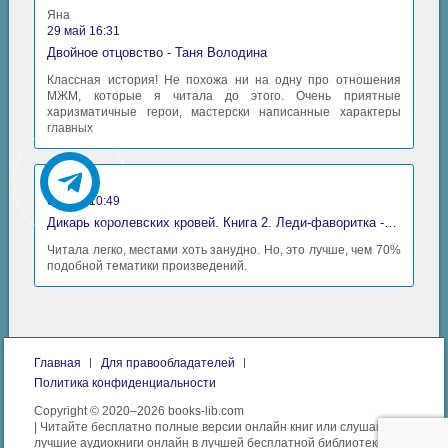
Яна
29 май 16:31
Двойное отцовство - Таня Володина
Классная история! Не похожа ни на одну про отношения
МЖМ, которые я читала до этого. Очень приятные
харизматичные герои, мастерски написанные характеры
главных
Аида
06 май 10:49
Дикарь королевских кровей. Книга 2. Леди-фаворитка - Анна Сергеевна Гаврилова
Читала легко, местами хоть занудно. Но, это лучше, чем 70%
подобной тематики произведений.
Главная
Для правообладателей
Политика конфиденциальности
Copyright © 2020–2026 books-lib.com
| Читайте бесплатно полные версии онлайн книг или слушайте
лучшие аудиокниги онлайн в лучшей бесплатной библиотеке.