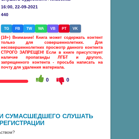
16:00, 22-09-2021
440
TG
FB
TW
WA
VB
PT
VK
(18+) Внимание! Книга может содержать контент
только для совершеннолетних. Для
несовершеннолетних просмотр данного контента
СТРОГО ЗАПРЕЩЕН! Если в книге присутствует
наличие пропаганды ЛГБТ и другого,
запрещенного контента - просьба написать на
почту для удаления материала.
0
0
СКИ СУМАСШЕДШЕГО СЛУШАТЬ
 РЕГИСТРАЦИИ
ьством?