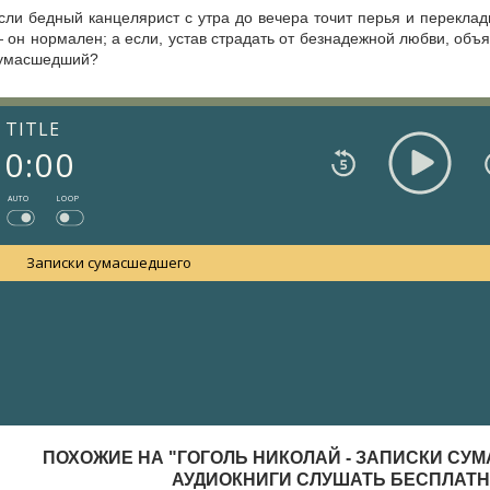
сли бедный канцелярист с утра до вечера точит перья и перекла
 он нормален; а если, устав страдать от безнадежной любви, объ
умасшедший?
TITLE
0:00
AUTO
LOOP
Записки сумасшедшего
ПОХОЖИЕ НА "ГОГОЛЬ НИКОЛАЙ - ЗАПИСКИ СУ
АУДИОКНИГИ СЛУШАТЬ БЕСПЛАТ