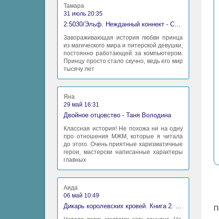
Тамара
31 июль 20:35
2:5030/Эльф. Нежданный коннект - Станислав Миков
Завораживающая история любви принца
из магического мира и питерской девушки,
постоянно работающей за компьютером.
Принцу просто стало скучно, ведь его мир
тысячу лет
Яна
29 май 16:31
Двойное отцовство - Таня Володина
Классная история! Не похожа ни на одну
про отношения МЖМ, которые я читала
до этого. Очень приятные харизматичные
герои, мастерски написанные характеры
главных
Аида
06 май 10:49
Дикарь королевских кровей. Книга 2. Леди-фаворитка - Анна Сергеевна Гаврилова
П