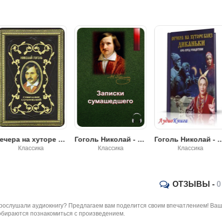
Вечера на хуторе близ Диканьки. Том 1 - Николай Гоголь
Гоголь Николай - Записки сумасшедшего
Гоголь Николай - Вечера на хуторе
Классика
Классика
Классика
ОТЗЫВЫ -
0
рослушали аудиокнигу? Предлагаем вам поделится своим впечатлением! Ваш 
обираются познакомиться с произведением.