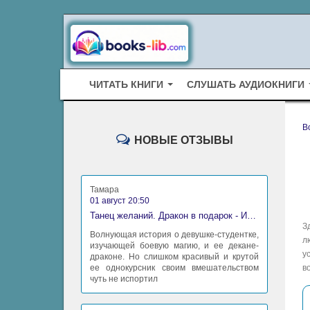
ЧИТАТЬ КНИГИ
СЛУШАТЬ АУДИОКНИГИ
B
НОВЫЕ ОТЗЫВЫ
Тамара
01 август 20:50
Танец желаний. Дракон в подарок - Ирина Алексеева
З
Волнующая история о девушке-студентке,
л
изучающей боевую магию, и ее декане-
у
драконе. Но слишком красивый и крутой
ее однокурсник своим вмешательством
в
чуть не испортил