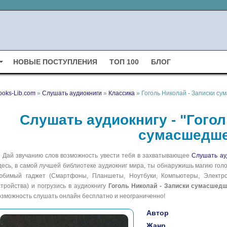
НОВЫЕ ПОСТУПЛЕНИЯ
ТОП 100
БЛОГ
ooks-Lib.com
»
Слушать аудиокниги
»
Классика
» Гоголь Николай - Записки с
Слушать аудиокнигу - "Гогол
сумасшедше
Дай звучанию слов возможность увести тебя в захватывающее
Слушать ау
десь, в самой лучшей библиотеке аудиокниг мира, ты обнаружишь магию голо
юбимый гаджет (Смартфоны, Планшеты, Ноутбуки, Компьютеры, Электрон
стройства) и погрузись в аудиокнигу
Гоголь Николай - Записки сумасшедш
озможность слушать онлайн бесплатно и неограниченно!
Автор
Жанр