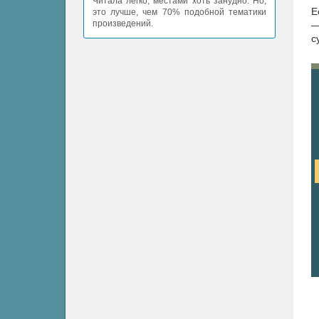
Читала легко, местами хоть занудно. Но,
Е
это лучше, чем 70% подобной тематики
произведений.
—
с