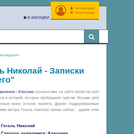
Авторизация
Регистрация
В ЗАКЛАДКИ
умасшедшего
ь Николай - Записки
го"
диокниги
/
Классика
путешествие на сайте books-lib.com!
са и историй, которые пробуждают чувства. Возьми свой
ные книги (e-book readers), Другие поддерживаемые
его
автора
Гоголь Николай
прямо сейчас - дарим тебе
Гоголь Николай
Слушать аудиокниги
Классика
/