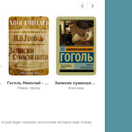
 близ Диканьки
Гоголь Николай - Записки сумасшедшего
Записки сумасшедшего - Николай Гоголь
Роман, проза
Классика
Классика
отзыв будет полезен читателям, которые еще только