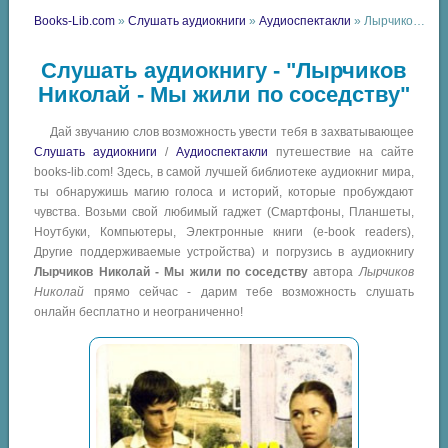
Books-Lib.com
»
Слушать аудиокниги
»
Аудиоспектакли
» Лырчиков Николай - Мы жили по соседству
Слушать аудиокнигу - "Лырчиков
Николай - Мы жили по соседству"
Дай звучанию слов возможность увести тебя в захватывающее
Слушать аудиокниги
/
Аудиоспектакли
путешествие на сайте
books-lib.com! Здесь, в самой лучшей библиотеке аудиокниг мира,
ты обнаружишь магию голоса и историй, которые пробуждают
чувства. Возьми свой любимый гаджет (Смартфоны, Планшеты,
Ноутбуки, Компьютеры, Электронные книги (e-book readers),
Другие поддерживаемые устройства) и погрузись в аудиокнигу
Лырчиков Николай - Мы жили по соседству
автора
Лырчиков
Николай
прямо сейчас - дарим тебе возможность слушать
онлайн бесплатно и неограниченно!