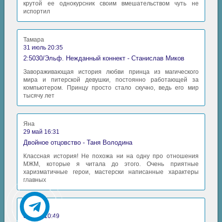
крутой ее однокурсник своим вмешательством чуть не
испортил
Тамара
31 июль 20:35
2:5030/Эльф. Нежданный коннект - Станислав Миков
Завораживающая история любви принца из магического
мира и питерской девушки, постоянно работающей за
компьютером. Принцу просто стало скучно, ведь его мир
тысячу лет
Яна
29 май 16:31
Двойное отцовство - Таня Володина
Классная история! Не похожа ни на одну про отношения
МЖМ, которые я читала до этого. Очень приятные
харизматичные герои, мастерски написанные характеры
главных
Аида
06 май 10:49