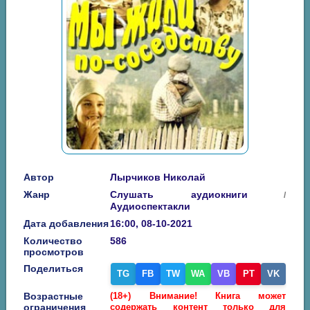
Автор
Лырчиков Николай
Жанр
Слушать аудиокниги
/
Аудиоспектакли
Дата добавления
16:00, 08-10-2021
Количество
586
просмотров
Поделиться
TG
FB
TW
WA
VB
PT
VK
Возрастные
(18+) Внимание! Книга может
ограничения
содержать контент только для