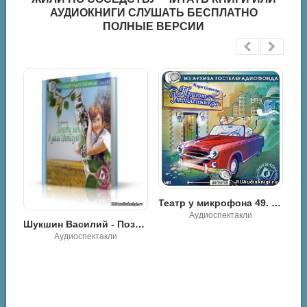
АУДИОКНИГИ СЛУШАТЬ БЕСПЛАТНО
ПОЛНЫЕ ВЕРСИИ
Театр у микрофона 49. Жорж Сименон - Приют утопленников и Сокрушитель стекол
ия
Аудиоспектакли
Шукшин Василий - Позови меня в даль светлую
Аудиоспектакли