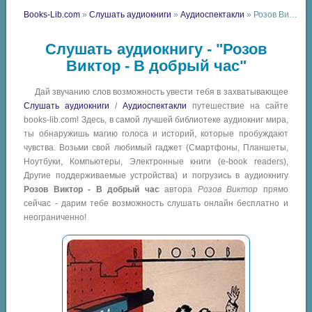
Books-Lib.com
»
Слушать аудиокниги
»
Аудиоспектакли
» Розов Виктор - В добрый час
Слушать аудиокнигу - "Розов
Виктор - В добрый час"
Дай звучанию слов возможность увести тебя в захватывающее
Слушать аудиокниги
/
Аудиоспектакли
путешествие на сайте
books-lib.com! Здесь, в самой лучшей библиотеке аудиокниг мира,
ты обнаружишь магию голоса и историй, которые пробуждают
чувства. Возьми свой любимый гаджет (Смартфоны, Планшеты,
Ноутбуки, Компьютеры, Электронные книги (e-book readers),
Другие поддерживаемые устройства) и погрузись в аудиокнигу
Розов Виктор - В добрый час
автора
Розов Виктор
прямо
сейчас - дарим тебе возможность слушать онлайн бесплатно и
неограниченно!