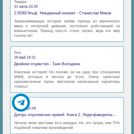
Тамара
31 июль 20:35
2:5030/Эльф. Нежданный коннект - Станислав Миков
Завораживающая история любви принца из магического
мира и питерской девушки, постоянно работающей за
компьютером. Принцу просто стало скучно, ведь его мир
тысячу лет
Яна
29 май 16:31
Двойное отцовство - Таня Володина
Классная история! Не похожа ни на одну про отношения
МЖМ, которые я читала до этого. Очень приятные
харизматичные герои, мастерски написанные характеры
главных
Аида
06 май 10:49
Дикарь королевских кровей. Книга 2. Леди-фаворитка - Анна Сергеевна Гаврилова
Читала легко, местами хоть занудно. Но, это лучше, чем 70%
подобной тематики произведений.